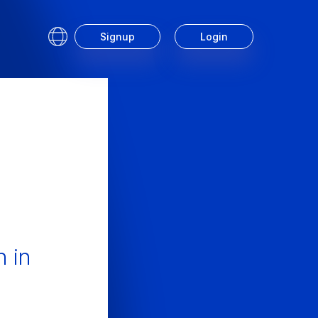
Signup
Login
Service
e
n in