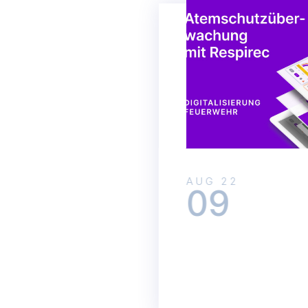
AUG 22
09