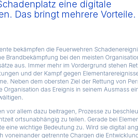
Schadenplatz eine digitale
n. Das bringt mehrere Vorteile.
mente bekämpfen die Feuerwehren Schadenereignis
che Brandbekämpfung bei den meisten Organisatio
nsätze aus. Immer mehr im Vordergrund stehen Ret
istungen und der Kampf gegen Elementarereigniss
me. Neben dem obersten Ziel der Rettung von Per
de Organisation das Ereignis in seinem Ausmass e
wältigen.
nen vor allem dazu beitragen, Prozesse zu beschle
htzeit ortsunabhängig zu teilen. Gerade bei Eleme
 eine wichtige Bedeutung zu. Wird sie digital ang
ich voneinander getrennte Chargen die Entwicklung