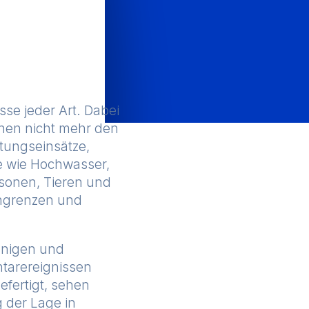
se jeder Art. Dabei
nen nicht mehr den
tungseinsätze,
e wie Hochwasser,
sonen, Tieren und
ingrenzen und
unigen und
ntarereignissen
efertigt, sehen
 der Lage in