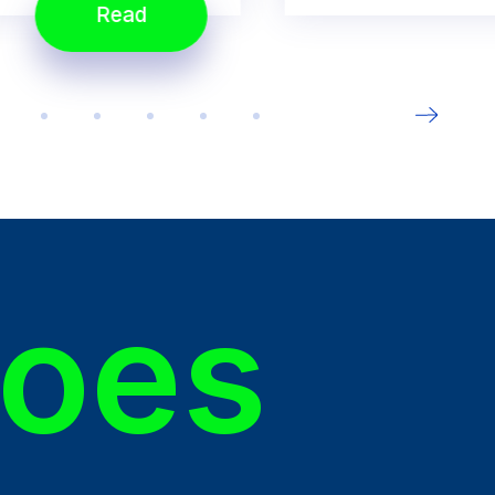
Read
roes