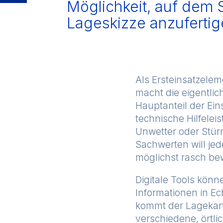
Möglichkeit, auf dem 
Lageskizze anzufertige
Als Ersteinsatzele
macht die eigentli
Hauptanteil der Ei
technische Hilfele
Unwetter oder Stür
Sachwerten will je
möglichst rasch be
Digitale Tools kön
Informationen in Ec
kommt der Lagekarte
verschiedene, örtl