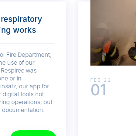
 respiratory
ring works
zol Fire Department,
the use of our
p Respirec was
one or in
FEB 22
01
insatz, our app for
digital tools not
ing operations, but
or documentation.