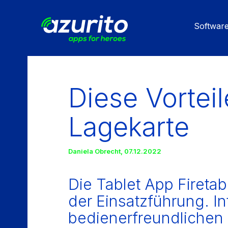
Skip
to
Softwar
main
content
Diese Vorteil
Lagekarte
Daniela Obrecht
,
07.12.2022
Die Tablet App Firetab
der Einsatzführung. In
bedienerfreundlichen 