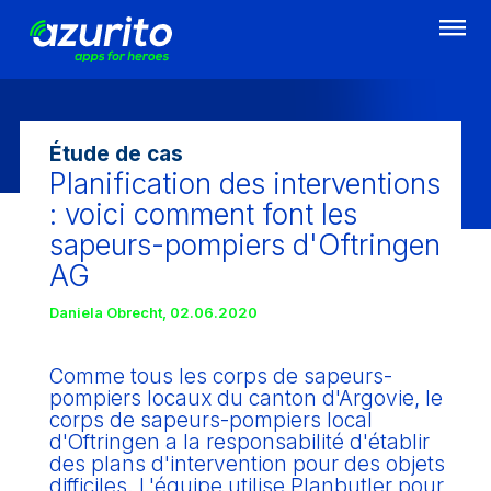
Aller
au
contenu
principal
Étude de cas
Planification des interventions
: voici comment font les
sapeurs-pompiers d'Oftringen
AG
Daniela Obrecht
,
02.06.2020
Comme tous les corps de sapeurs-
pompiers locaux du canton d'Argovie, le
corps de sapeurs-pompiers local
d'Oftringen a la responsabilité d'établir
des plans d'intervention pour des objets
difficiles. L'équipe utilise Planbutler pour