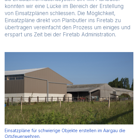
konnten wir eine Lücke im Bereich der Erstellung
von Einsatzplänen schliessen. Die Möglichkeit,
Einsatzpläne direkt von Planbutler ins Firetab zu
übertragen vereinfacht den Prozess um einiges und
erspart uns Zeit bei der Firetab Administration.
Einsatzpläne für schwierige Objekte erstellen im Aargau die
Ortsfeuerwehren.