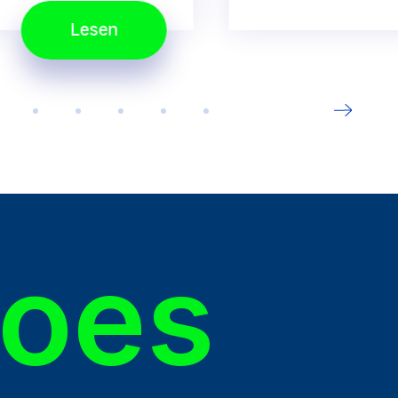
Lesen
roes