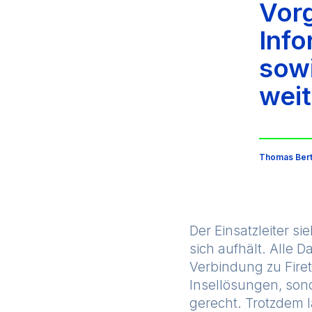
Vorg
Info
sowi
weit
Thomas Bert
Der Einsatzleiter si
sich aufhält. Alle 
Verbindung zu Fire
Insellösungen, sond
gerecht. Trotzdem l