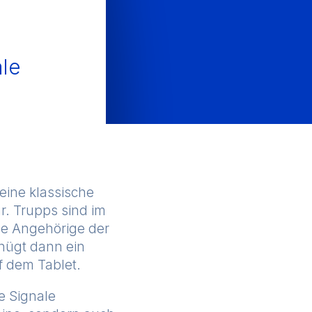
ale
,
eine klassische
r. Trupps sind im
che Angehörige der
enügt dann ein
f dem Tablet.
e Signale