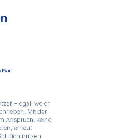
en
 Pizol
tzeit – egal, wo er
chrieben. Mit der
em Anspruch, keine
eten, erneut
olution nutzen,