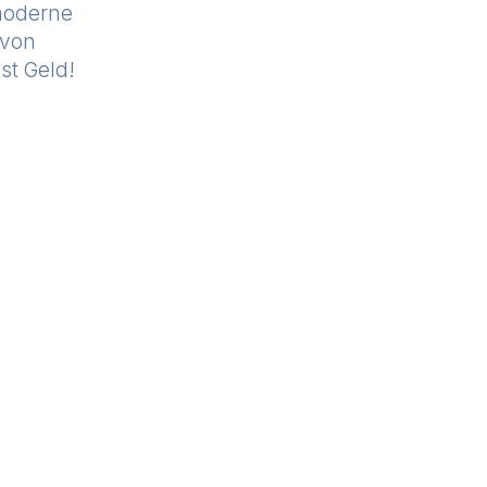
 moderne
 von
st Geld!
l