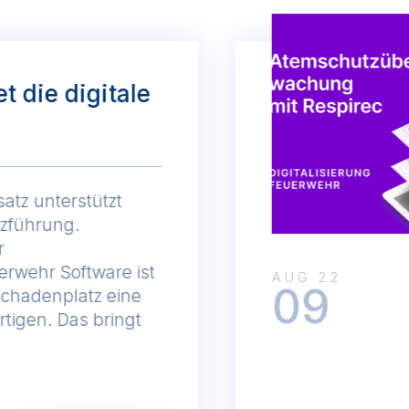
et die digitale
satz unterstützt
tzführung.
r
erwehr Software ist
AUG 22
09
Schadenplatz eine
rtigen. Das bringt