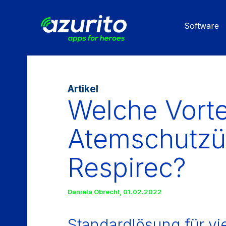
Direkt
zum
Software
Inhalt
Artikel
Welche Vortei
Atemschutz
Respirec?
Daniela Obrecht
,
01.02.2022
Standardlösung für vi