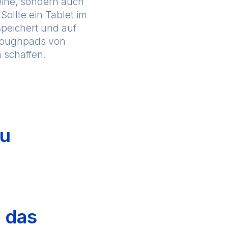
eine, sondern auch
ollte ein Tablet im
speichert und auf
 Toughpads von
 schaffen.
au
t das