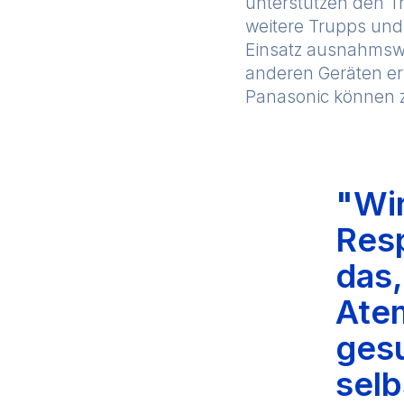
unterstützen den Tr
weitere Trupps und
Einsatz ausnahmswe
anderen Geräten er
Panasonic können z
"Wir
Resp
das,
Ate
gesu
selb