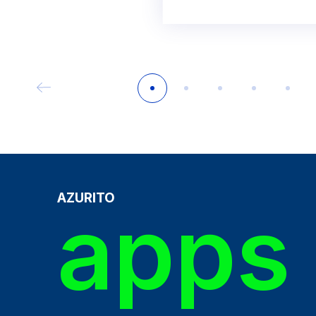
AZURITO
apps 